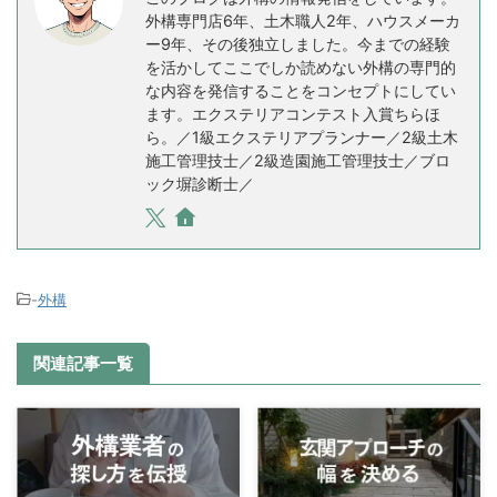
外構専門店6年、土木職人2年、ハウスメーカ
ー9年、その後独立しました。今までの経験
を活かしてここでしか読めない外構の専門的
な内容を発信することをコンセプトにしてい
ます。エクステリアコンテスト入賞ちらほ
ら。／1級エクステリアプランナー／2級土木
施工管理技士／2級造園施工管理技士／ブロ
ック塀診断士／
-
外構
関連記事一覧