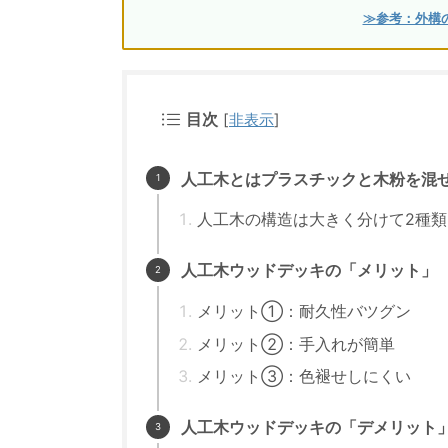
≫参考：外構
目次
[
非表示
]
人工木とはプラスチックと木粉を混
人工木の構造は大きく分けて2種類
人工木ウッドデッキの「メリット」
メリット①：耐久性バツグン
メリット②：手入れが簡単
メリット③：色褪せしにくい
人工木ウッドデッキの「デメリット