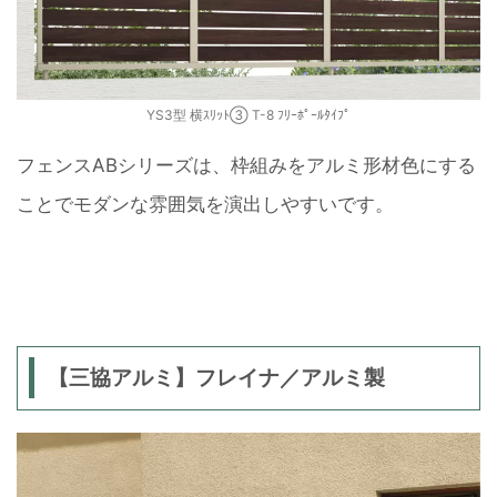
YS3型 横ｽﾘｯﾄ③ T-8 ﾌﾘｰﾎﾟｰﾙﾀｲﾌﾟ
フェンスABシリーズは、枠組みをアルミ形材色にする
ことでモダンな雰囲気を演出しやすいです。
【三協アルミ】フレイナ／アルミ製