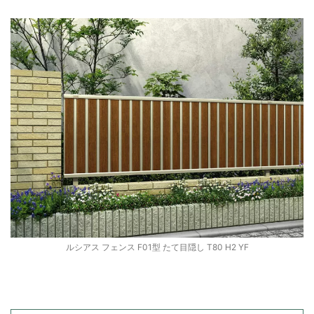
ルシアス フェンス F01型 たて目隠し T80 H2 YF